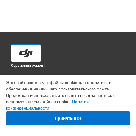
Сервисный ремонт
ВЫБЕРИ СВОЙ ГОРОД
Этот сайт использует файлы cookie для аналитики и
Замена материнской платы квадрокоптера Agras T20P DJI
обеспечения наилучшего пользовательского опыта.
в
Краснодаре
Продолжая использовать этот сайт, вы соглашаетесь с
Замена материнской платы квадрокоптера Agras T20P DJI
использованием файлов cookie.
Политика
в
Ростове-на-Дону
конфиденциальности
Замена материнской платы квадрокоптера Agras T20P DJI
в
Нижнем Новгороде
Принять все
Замена материнской платы квадрокоптера Agras T20P DJI
в
Новосибирске
Замена материнской платы квадрокоптера Agras T20P DJI