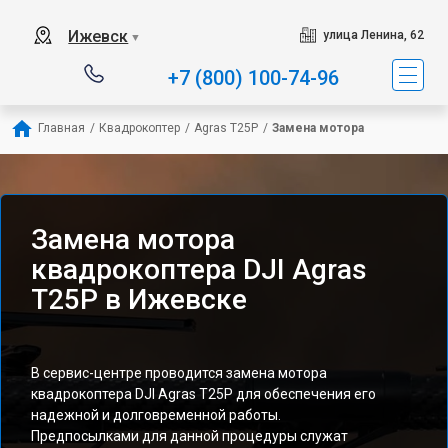
Ижевск
улица Ленина, 62
▼
+7 (800) 100-74-96
Главная
/
Квадрокоптер
/
Agras T25P
/
Замена мотора
Замена мотора
квадрокоптера DJI Agras
T25P в Ижевске
В сервис-центре проводится замена мотора
квадрокоптера DJI Agras T25P для обеспечения его
надежной и долговременной работы.
Предпосылками для данной процедуры служат