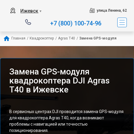
Ижевск
улица Ленина, 62
▼
+7 (800) 100-74-96
Главная
/
Квадрокоптер
/
Agras T40
/
Замена GPS-модуля
Замена GPS-модуля
квадрокоптера DJI Agras
T40 в Ижевске
В сервисных центрах DJI проводится замена GPS-модуля
для квадрокоптера Agras T40, когда возникают
проблемы с навигацией или точностью
позиционирования.