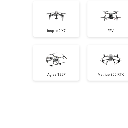
Прошивка
Inspire 2 X7
FPV
Замена материнской платы
Ремонт корпуса
Agras T25P
Matrice 350 RTK