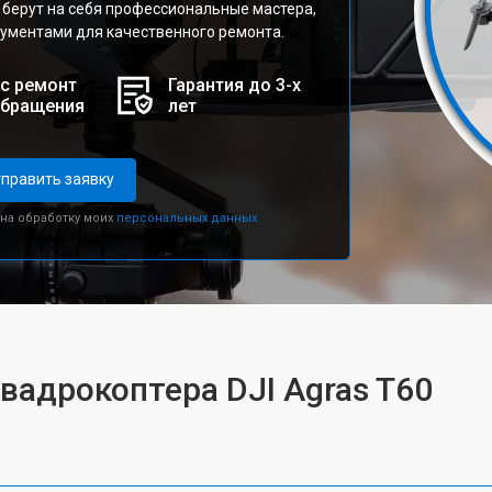
 берут на себя профессиональные мастера,
ментами для качественного ремонта.
с ремонт
Гарантия до 3-х
обращения
лет
править заявку
 на обработку моих
персональных данных.
вадрокоптера DJI Agras T60