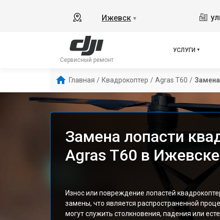
ул
Ижевск
▼
УСЛУГИ
Сервисный ремонт
Главная
/
Квадрокоптер
/
Agras T60
/
Замена
Замена лопасти ква
Agras T60 в Ижевске
Износ или повреждение лопастей квадрокоптер
замены, что является распространенной проц
могут служить столкновения, падения или ест