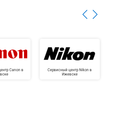
ентр Canon в
Сервисный центр Nikon в
Сервисный це
вске
Ижевске
Иже