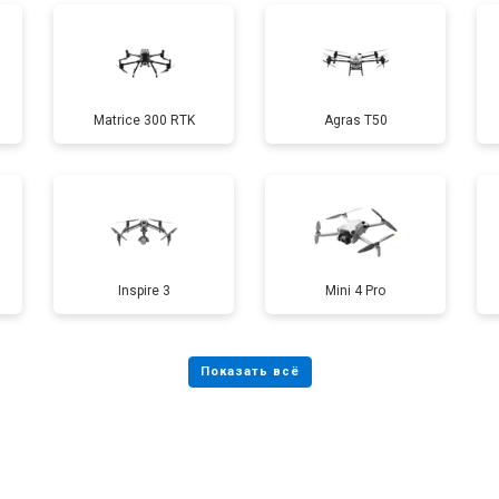
от 70 мин
о
Matrice 300 RTK
Agras T50
от 60 мин
о
от 100 мин
о
Inspire 3
Mini 4 Pro