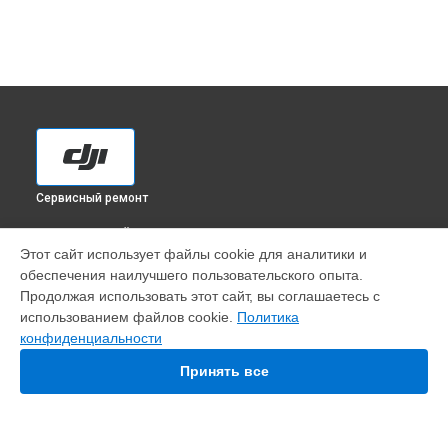
Сервисный ремонт
ВЫБЕРИ СВОЙ ГОРОД
Этот сайт использует файлы cookie для аналитики и
Замена материнской платы квадрокоптера Inspire 1 DJI в
обеспечения наилучшего пользовательского опыта.
Краснодаре
Продолжая использовать этот сайт, вы соглашаетесь с
Замена материнской платы квадрокоптера Inspire 1 DJI в
использованием файлов cookie.
Политика
Ростове-на-Дону
конфиденциальности
Замена материнской платы квадрокоптера Inspire 1 DJI в
Нижнем Новгороде
Принять все
Замена материнской платы квадрокоптера Inspire 1 DJI в
Новосибирске
Замена материнской платы квадрокоптера Inspire 1 DJI в
Челябинске