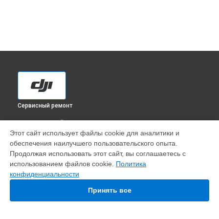
Сервисный ремонт
ВЫБЕРИ СВОЙ ГОРОД
Этот сайт использует файлы cookie для аналитики и
Установка антенны пульта квадрокоптера Inspire 2 X5S DJI
обеспечения наилучшего пользовательского опыта.
в
Краснодаре
Продолжая использовать этот сайт, вы соглашаетесь с
Установка антенны пульта квадрокоптера Inspire 2 X5S DJI
использованием файлов cookie.
Политика
в
Ростове-на-Дону
конфиденциальности
Установка антенны пульта квадрокоптера Inspire 2 X5S DJI
в
Нижнем Новгороде
Принять все
Установка антенны пульта квадрокоптера Inspire 2 X5S DJI
в
Новосибирске
Установка антенны пульта квадрокоптера Inspire 2 X5S DJI