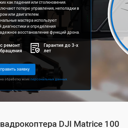
ких как падения или столкновения.
лючают потерю управления, неполадки в
ром или двигателем.
ональные мастера используют
 диагностики и определения
надежное восстановление функций дрона.
с ремонт
Гарантия до 3-х
обращения
лет
править заявку
 на обработку моих
персональных данных.
вадрокоптера DJI Matrice 100