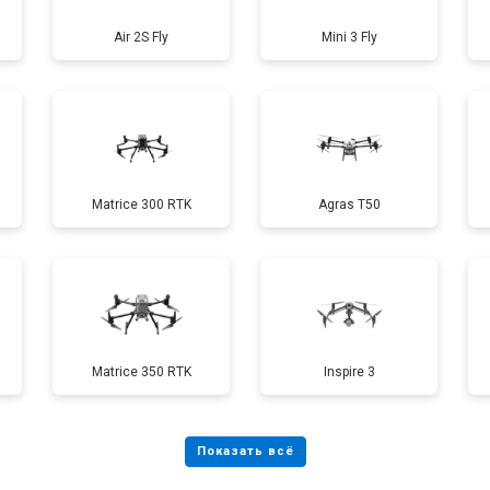
Air 2S Fly
Mini 3 Fly
от 40 мин
о
от 70 мин
о
Matrice 300 RTK
Agras T50
от 60 мин
о
от 100 мин
о
Matrice 350 RTK
Inspire 3