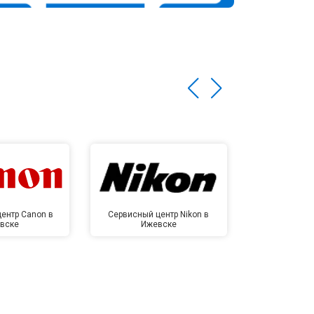
ентр Canon в
Сервисный центр Nikon в
Сервисный це
вске
Ижевске
Иже