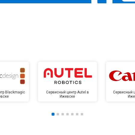
тр Blackmagic
Сервисный центр Autel в
Сервисный ц
евске
Ижевске
Иже