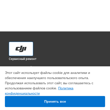
Сервисный ремонт
ВЫБЕРИ СВОЙ ГОРОД
Этот сайт использует файлы cookie для аналитики и
Диагностика квадрокоптера Matrice 300 DJI в
Краснодаре
обеспечения наилучшего пользовательского опыта.
Диагностика квадрокоптера Matrice 300 DJI в
Ростове-на-
Продолжая использовать этот сайт, вы соглашаетесь с
Дону
использованием файлов cookie.
Политика
Диагностика квадрокоптера Matrice 300 DJI в
Нижнем
конфиденциальности
Новгороде
Принять все
Диагностика квадрокоптера Matrice 300 DJI в
Новосибирске