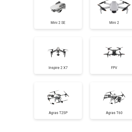
Замена аккумулятора
Mini 2 SE
Mini 2
Настройка шифрования Wi-Fi
Прошивка
Inspire 2 X7
FPV
Замена материнской платы
Ремонт корпуса
Agras T25P
Agras T60