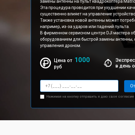
замены антенны на пульт квадрокоптера Matric
Эта процедура проводится при ухудшении качес
существенно влияет на управление устройств
Также установка новой антенны может потреб
например, из-за ударов или падений пульта.
В фирменном сервисном центре DJI мастера 
оборудованием для быстрой замены антенны, 
управления дроном.
1000
Экспрес
Цена от
в день 
руб
От
Нажимая на кнопку отправить я даю свое согласие