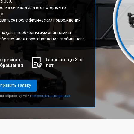
e 300.
тва сигнала или его потере, что
ом.
оваться после физических повреждений,
обладают необходимыми знаниями и
обеспечивая восстановление стабильного
с ремонт
Гарантия до 3-х
обращения
лет
править заявку
 на обработку моих
персональных данных.