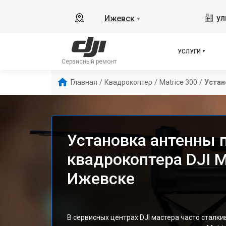
ул
Ижевск
▼
УСЛУГИ
Сервисный ремонт
Главная
/
Квадрокоптер
/
Matrice 300
/
Устан
Установка антенны 
квадрокоптера DJI M
Ижевске
В сервисных центрах DJI мастера часто сталк