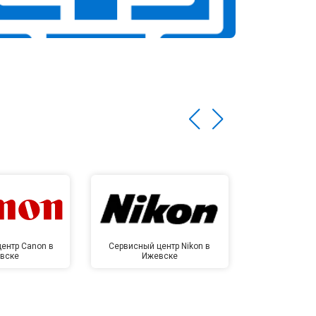
ентр Canon в
Сервисный центр Nikon в
Сервисный це
вске
Ижевске
Иже