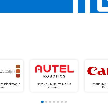
тр Blackmagic
Сервисный центр Autel в
Сервисный ц
евске
Ижевске
Иже