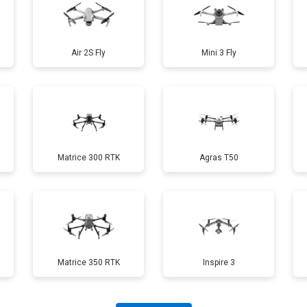
от 60 мин
о
Air 2S Fly
Mini 3 Fly
от 40 мин
о
от 70 мин
о
Matrice 300 RTK
Agras T50
от 60 мин
о
от 100 мин
о
Matrice 350 RTK
Inspire 3