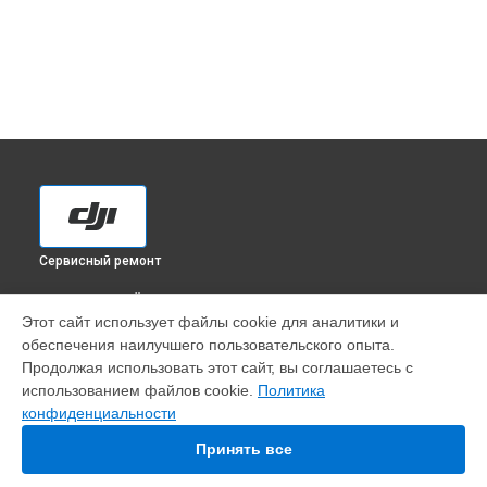
Сервисный ремонт
ВЫБЕРИ СВОЙ ГОРОД
Этот сайт использует файлы cookie для аналитики и
Диагностика квадрокоптера Matrice RTK DJI в
Краснодаре
обеспечения наилучшего пользовательского опыта.
Диагностика квадрокоптера Matrice RTK DJI в
Ростове-на-
Продолжая использовать этот сайт, вы соглашаетесь с
Дону
использованием файлов cookie.
Политика
Диагностика квадрокоптера Matrice RTK DJI в
Нижнем
конфиденциальности
Новгороде
Принять все
Диагностика квадрокоптера Matrice RTK DJI в
Новосибирске