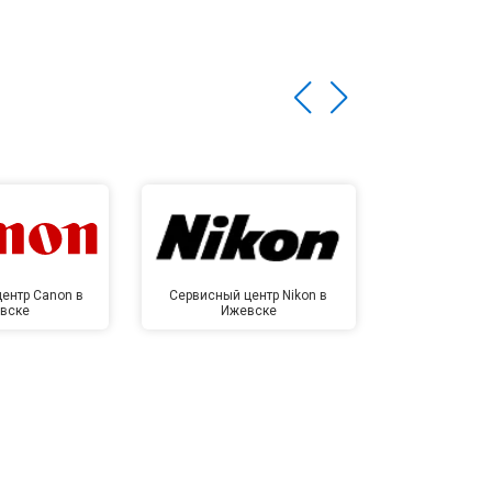
ентр Canon в
Сервисный центр Nikon в
Сервисный це
вске
Ижевске
Иже