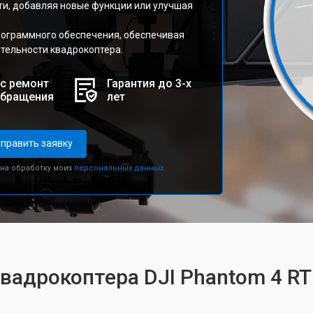
ти, добавляя новые функции или улучшая
рограммного обеспечения, обеспечивая
тельности квадрокоптера.
с ремонт
Гарантия до 3-х
обращения
лет
править заявку
 на обработку моих
персональных данных.
квадрокоптера DJI Phantom 4 R