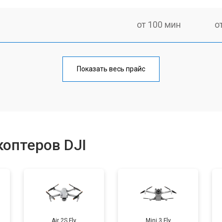
от 100 мин
о
от 60 мин
о
Показать весь прайс
от 100 мин
о
от 50 мин
о
оптеров DJI
от 80 мин
о
от 50 мин
о
Air 2S Fly
Mini 3 Fly