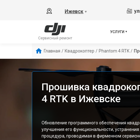
ул
Ижевск
▼
УСЛУГИ
Сервисный ремонт
Главная
/
Квадрокоптер
/
Phantom 4 RTK
/
Пр
Прошивка квадрокоп
4 RTK в Ижевске
Обновление программного обеспечения квадро
улучшения его функциональности, устранения
процедура, проводимая в фирменном сервисно