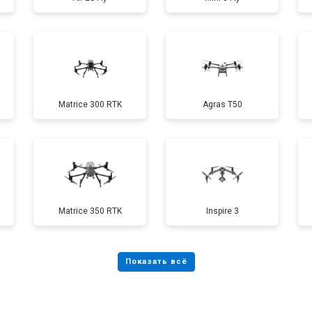
от 60 мин
о
от 40 мин
о
Matrice 300 RTK
Agras T50
от 60 мин
о
от 100 мин
о
Matrice 350 RTK
Inspire 3