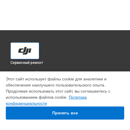
Сервисный ремонт
ВЫБЕРИ СВОЙ ГОРОД
Этот сайт использует файлы cookie для аналитики и
Настройка шифрования Wi-Fi квадрокоптера Tello Boost
обеспечения наилучшего пользовательского опыта.
DJI в
Краснодаре
Продолжая использовать этот сайт, вы соглашаетесь с
Настройка шифрования Wi-Fi квадрокоптера Tello Boost
использованием файлов cookie.
Политика
DJI в
Ростове-на-Дону
конфиденциальности
Настройка шифрования Wi-Fi квадрокоптера Tello Boost
DJI в
Нижнем Новгороде
Принять все
Настройка шифрования Wi-Fi квадрокоптера Tello Boost
DJI в
Новосибирске
Настройка шифрования Wi-Fi квадрокоптера Tello Boost