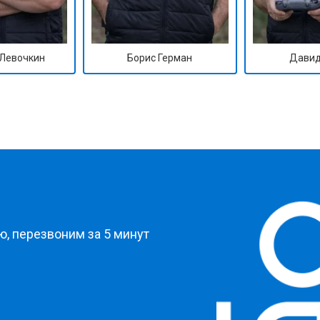
Левочкин
Борис Герман
Давид
?
, перезвоним за 5 минут