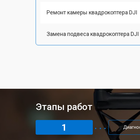
Ремонт камеры квадрокоптера DJI
Замена подвеса квадрокоптера DJI
Замена оси квадрокоптера DJI
Замена луча квадрокоптера DJI
Замена лопасти квадрокоптера DJI
Этапы работ
Замена GPS-модуля
1
Диагно