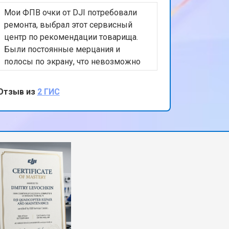
Мои ФПВ очки от DJI потребовали
ремонта, выбрал этот сервисный
центр по рекомендации товарища.
Были постоянные мерцания и
полосы по экрану, что невозможно
управлять дроном. Вместе с
диагностикой ремонт занял почти
Отзыв из
2 ГИС
неделю, хотелось бы быстрее, но
результат полностью устроил.