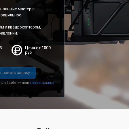
ональные мастера
 правильное
м и квадрокоптером,
равлении.
3-
Цена от 1000
руб
править заявку
 на обработку моих
персональных