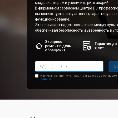
квадрокоптером и увеличить риск аварий.
В фирменном сервисном центре DJI професси
выполняют установку антенны, гарантируя ее
функционирование.
Это повышает надежность связи между пульто
обеспечивая безопасность и уверенность в уп
Экспресс
Гарантия до 
ремонт в день
х лет
обращения
От
Нажимая на кнопку отправить я даю свое согласие
данных.