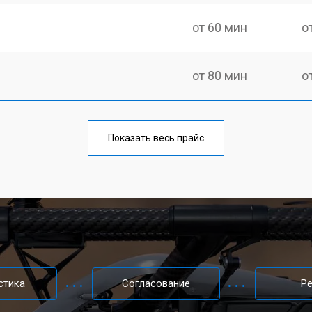
от 60 мин
о
от 80 мин
о
от 60 мин
о
Показать весь прайс
от 70 мин
о
от 50 мин
о
от 60 мин
о
стика
Согласование
Р