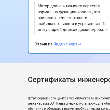
Мотор дрона в моменте перестал
нормально функционировать, что
привело к невозможности
стабильного взлета и управления. По
итогу старый движок демонтировали
и поставили новый. После тестового
полета, подписал бумаги и принял
Отзыв из
Яндекс карты
коптер, сервисом остался доволен
Сертификаты инженеро
Штат сервисного центра укомплектован исключ
инженерами DJI. Наши специалисты проходят об
обучение и обладают всеми необходимыми допу