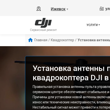
ул
Ижевск
▼
УСЛУГИ
Сервисный ремонт
Главная
/
Квадрокоптер
/
Установка антенн
Установка антенны 
квадрокоптера DJI 
Правильная установка антенны пульта управле
сервисном центре обеспечивает стабильное и
Причины для установки новой антенны включа
износ или технические неисправности, влияющ
Нестабильный сигнал может привести к потере