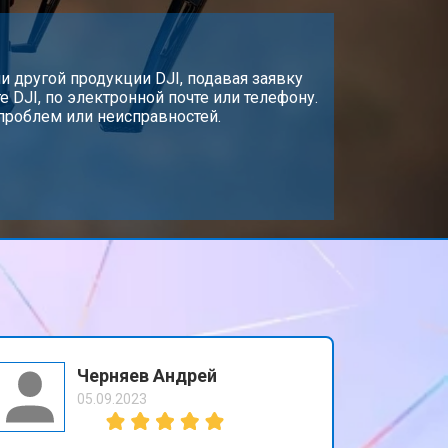
т 1600 ₽
Заказать
т 1000 ₽
 другой продукции DJI, подавая заявку
Заказать
 DJI, по электронной почте или телефону.
проблем или неисправностей.
т 1800 ₽
Заказать
т 2800 ₽
Заказать
т 3600 ₽
Заказать
Черняев Андрей
05.09.2023