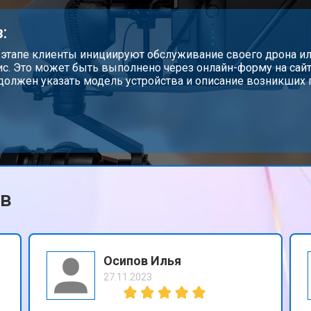
от 50 мин
о
:
от 60 мин
о
 этапе клиенты инициируют обслуживание своего дрона или
ис. Это может быть выполнено через онлайн-форму на сайте
должен указать модель устройства и описание возникших 
от 50 мин
о
от 90 мин
о
ов
от 70 мин
о
Осипов Илья
27.11.2023