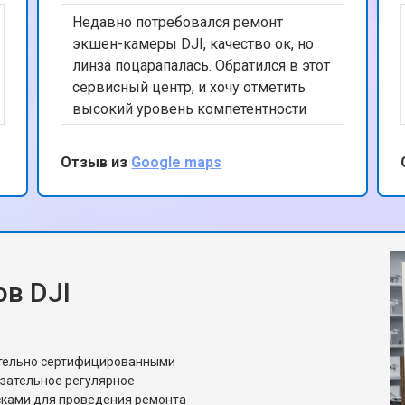
Недавно потребовался ремонт
экшен-камеры DJI, качество ок, но
линза поцарапалась. Обратился в этот
сервисный центр, и хочу отметить
высокий уровень компетентности
сотрудников и их внимательное
отношение к клиентам. Линзу по
Отзыв из
Google maps
итогу пришлось ставить с донора, но
качество с ней как на новой. Могу
рекомендовать этот сервис, спасибо
за ремонт
в DJI
ительно сертифицированными
язательное регулярное
сками для проведения ремонта