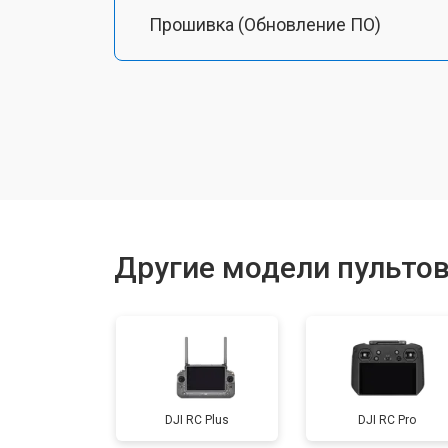
Прошивка (Обновление ПО)
Замена дисплея (экрана)
Замена корпуса
Замена разъема зарядки
Другие модели пультов
Ремонт или замена джойстика
DJI RC Plus
DJI RC Pro