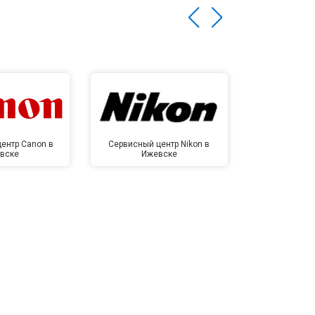
ентр Canon в
Сервисный центр Nikon в
Сервисный це
вске
Ижевске
Иже