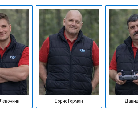
Левочкин
Борис Герман
Давид