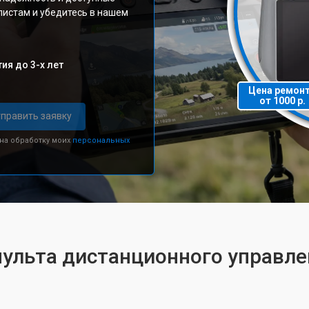
листам и убедитесь в нашем
ия до 3-х лет
Цена ремон
от 1000 р.
править заявку
 на обработку моих
персональных
пульта дистанционного управлен