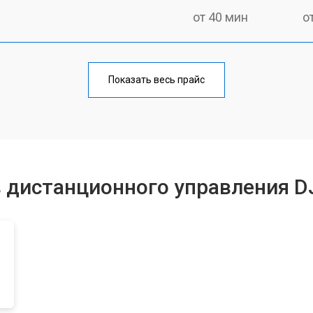
от 40 мин
о
от 70 мин
о
Показать весь прайс
от 40 мин
о
от 60 мин
о
 дистанционного управления D
от 40 мин
о