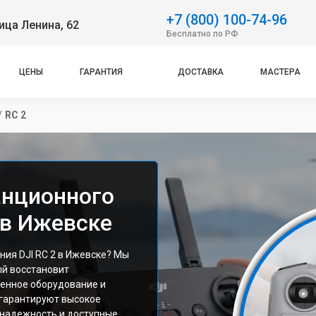
+7 (800) 100-74-96
ица Ленина, 62
Бесплатно по РФ
ЦЕНЫ
ГАРАНТИЯ
ДОСТАВКА
МАСТЕРА
/
RC 2
анционного
 в Ижевске
ия DJI RC 2 в Ижевске? Мы
ый восстановит
енное оборудование и
гарантируют высокое
, надежность и доступные