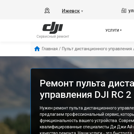
ул
Ижевск
▼
УСЛУГИ
Сервисный ремонт
Главная
/
Пульт дистанционного управления
Ремонт пульта дист
управления DJI RC 2
Нужен ремонт пульта дистанционного управлен
предлагаем профессиональный сервис, котор
функциональность вашего устройства. Соврем
квалифицированные специалисты Ди Джи Ай 
качество ремонта. Наши услуги - это быстрота