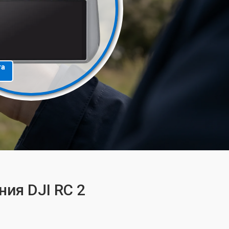
та
ия DJI RC 2