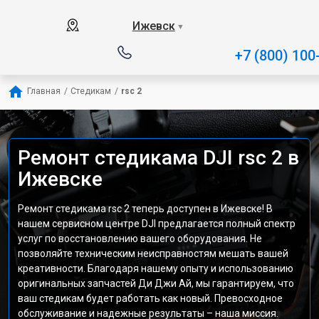
Ижевск
▼
+7 (800) 100
Главная
/
Стедикам
/
rsc 2
Ремонт стедикама DJI rsc 2 в
Ижевске
Ремонт стедикама rsc 2 теперь доступен в Ижевске! В
нашем сервисном центре DJI предлагается полный спектр
услуг по восстановлению вашего оборудования. Не
позволяйте техническим неисправностям мешать вашей
креативности. Благодаря нашему опыту и использованию
оригинальных запчастей Ди Джи Ай, мы гарантируем, что
ваш стедикам будет работать как новый. Превосходное
обслуживание и надежные результаты – наша миссия.